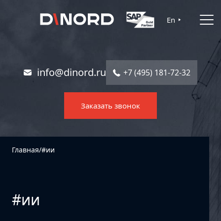
Главная
En
Услуги
Решения
info@dinord.ru
+7 (495) 181-72-32
Каталог ПО
Заказать звонок
Отрасли
О компании
Главная
/
#ии
Контакты
#ии