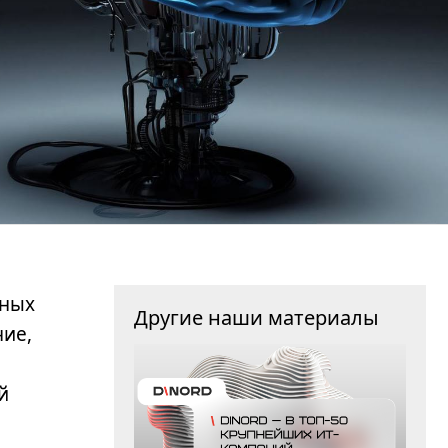
ьных
Другие наши материалы
ние,
й