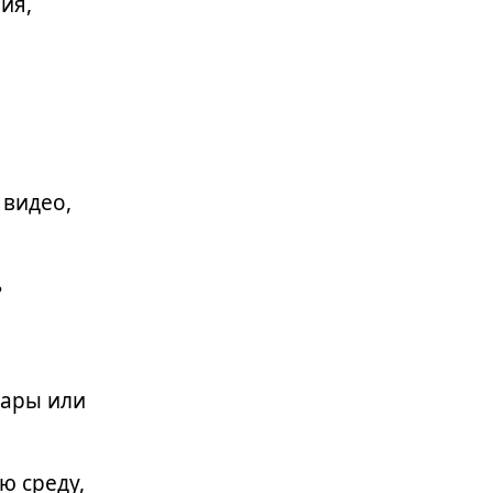
ия,
 видео,
ь
вары или
 среду,