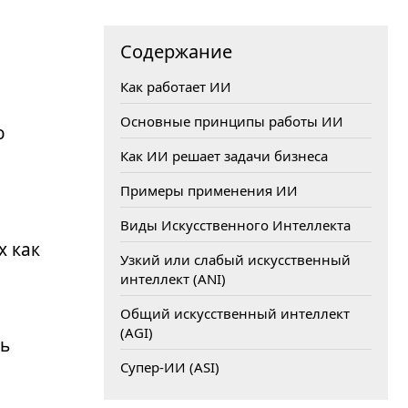
Содержание
Как работает ИИ
Основные принципы работы ИИ
о
Как ИИ решает задачи бизнеса
Примеры применения ИИ
Виды Искусственного Интеллекта
ERP для фармацевтики:
х как
цифровизация цепочек поставок
Узкий или слабый искусственный
интеллект (ANI)
Общий искусственный интеллект
(AGI)
ть
Супер-ИИ (ASI)