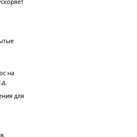
ускоряет
Дорожная карта информационной
рытые
безопасности бизнеса: пошаговое
руководство
ос на
.д.
ения для
Dinord и АО «Р7» объявляют о
в,