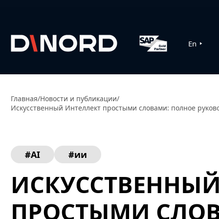
En
Главная
/
Новости и публикации
/
Искусственный Интеллект простыми словами: полное руков
#AI
#ии
ИСКУССТВЕННЫЙ
ПРОСТЫМИ СЛОВ