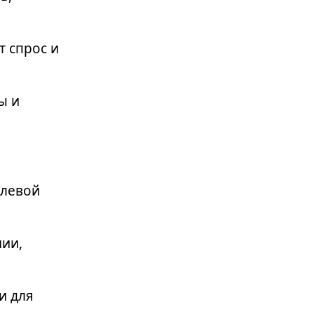
начале стратегического партнерства
т спрос и
ы и
елевой
ии,
и для