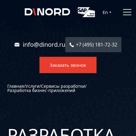
Главная
En
Услуги
Решения
info@dinord.ru
+7 (495) 181-72-32
Каталог ПО
Заказать звонок
Отрасли
О компании
Главная
/
Услуги
/
Сервисы разработки
/
Разработка бизнес-приложений
Контакты
РАЗРАБОТКА