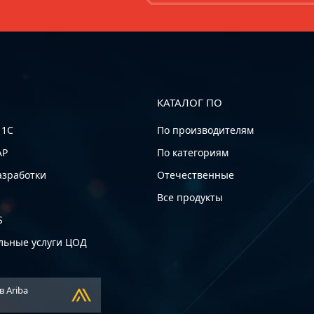
КАТАЛОГ ПО
 1С
По производителям
AP
По категориям
азработки
Отечественные
Все продукты
S
льные услуги ЦОД
в Ariba