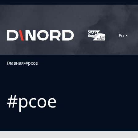
En
Главная
/
#pcoe
#pcoe