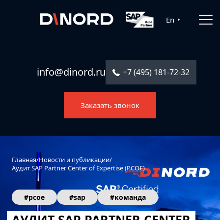
Главная
En
Услуги
Решения
info@dinord.ru
+7 (495) 181-72-32
Каталог ПО
Заказать звонок
Отрасли
О компании
Контакты
Главная
/
Новости и публикации
/
Аудит SAP Partner Center of Expertise (PCOE)
#pcoe
#sap
#команда
АУДИТ SAP PARTNER CENTER