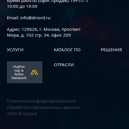
Время работы (офис продаж): ПН-ПТ: с
10:00 до 19:00
Email:
info@dinord.ru
Адрес: 129626, г. Москва, проспект
Мира, д. 102 стр. 34, офис 209
УСЛУГИ
КАТАЛОГ ПО
РЕШЕНИЯ
Dinord и АО «Р7» объявляют о
начале стратегического
ОТРАСЛИ
Найти
партнерства
нас в
Ariba
Network
Политика конфиденциальности
Обработка персональных данных
2026 © Dinord