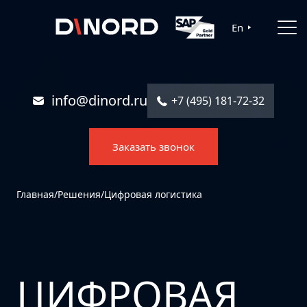
Главная
En
Услуги
Решения
info@dinord.ru
+7 (495) 181-72-32
Каталог ПО
Заказать звонок
Отрасли
О компании
Главная
/
Решения
/
Цифровая логистика
Контакты
ЦИФРОВАЯ