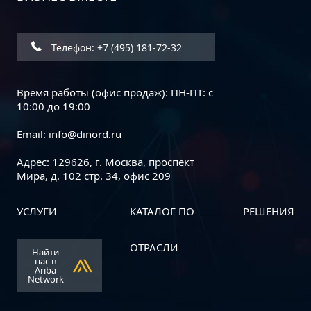
Дорожная карта информационной
безопасности бизнеса: пошаговое
руководство
Телефон: +7 (495) 181-72-32
Время работы (офис продаж): ПН-ПТ: с
10:00 до 19:00
Email:
info@dinord.ru
Адрес: 129626, г. Москва, проспект
Мира, д. 102 стр. 34, офис 209
УСЛУГИ
КАТАЛОГ ПО
РЕШЕНИЯ
Dinord и АО «Р7» объявляют о
начале стратегического
ОТРАСЛИ
Найти
партнерства
нас в
Ariba
Network