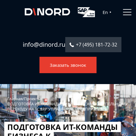
Главная
En
Услуги
Решения
info@dinord.ru
+7 (495) 181-72-32
Каталог ПО
Заказать звонок
Отрасли
О компании
Контакты
Главная
/
Проекты
/
ПОДГОТОВКА ИТ-КОМАНДЫ БИЗНЕСА К САМОСТОЯТЕЛЬНОМУ
ПЕРЕХОДУ НА 1C:ERP УПРАВЛЕНИЕ ПРЕДПРИЯТИЕМ
ПОДГОТОВКА ИТ-КОМАНДЫ