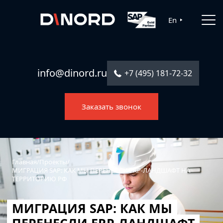
Главная
En
Услуги
Решения
info@dinord.ru
+7 (495) 181-72-32
Каталог ПО
Заказать звонок
Отрасли
О компании
Контакты
Главная
/
Проекты
/
МИГРАЦИЯ SAP: КАК МЫ ПЕРЕНЕСЛИ ERP-ЛАНДШАФТ НА
ТЕРРИТОРИЮ РФ
МИГРАЦИЯ SAP: КАК МЫ