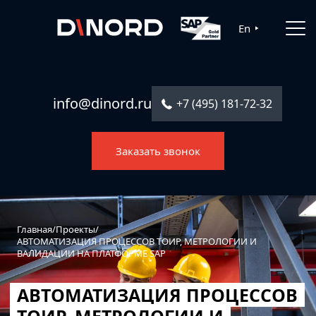
Главная
En
Услуги
Решения
info@dinord.ru
+7 (495) 181-72-32
Каталог ПО
Заказать звонок
Отрасли
О компании
Контакты
Главная
/
Проекты
/
АВТОМАТИЗАЦИЯ ПРОЦЕССОВ ТОИР, МЕТРОЛОГИИ И
ВАЛИДАЦИИ НА ПЛАТФОРМЕ SAP
АВТОМАТИЗАЦИЯ ПРОЦЕССОВ