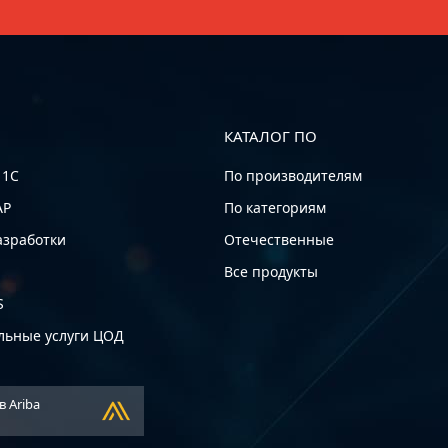
КАТАЛОГ ПО
 1С
По производителям
AP
По категориям
азработки
Отечественные
Все продукты
S
льные услуги ЦОД
в Ariba