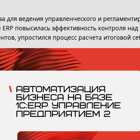
за для ведения управленческого и регламенти
е ERP повысилась эффективность контроля над
тов, упростился процесс расчета итоговой се