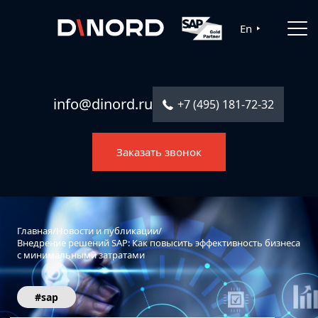
Главная
En
Услуги
Решения
info@dinord.ru
+7 (495) 181-72-32
Каталог ПО
Заказать звонок
Отрасли
О компании
Контакты
Главная
/
Новости и публикации
/
Внедрение решений SAP: Как повысить эффективность бизнеса
с минимальными затратами
#sap