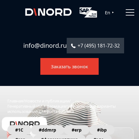
Главная
En
Услуги
Решения
info@dinord.ru
+7 (495) 181-72-32
Каталог ПО
Заказать звонок
Отрасли
О компании
Контакты
Главная
/
Новости и публикации
/
Генеративный ИИ в фармацевтике: основные варианты
использования для роста бизнеса
#1С
#ddmrp
#erp
#ibp