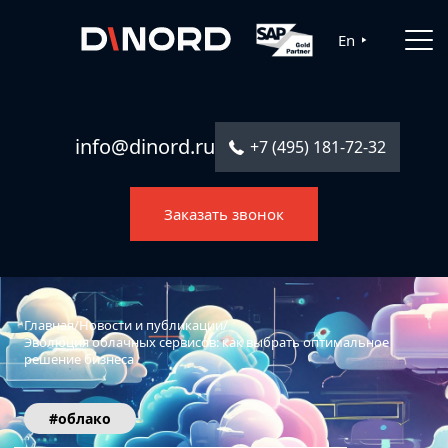
Главная
En
Услуги
Решения
info@dinord.ru
+7 (495) 181-72-32
Каталог ПО
Заказать звонок
Отрасли
О компании
Контакты
Главная
/
Новости и публикации
/
Эволюция облачных сервисов: как выбрать оптимальное
решение бизнеса
#облако