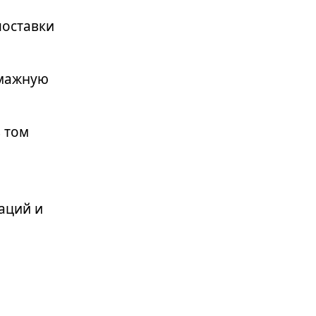
поставки
умажную
 том
аций и