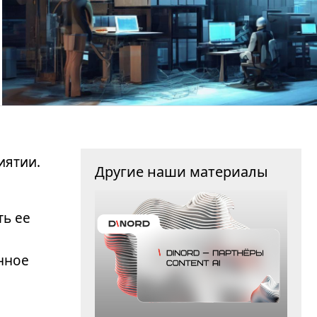
иятии.
Другие наши материалы
ть ее
нное