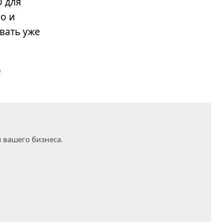
О для
о и
вать уже
е
 вашего бизнеса.