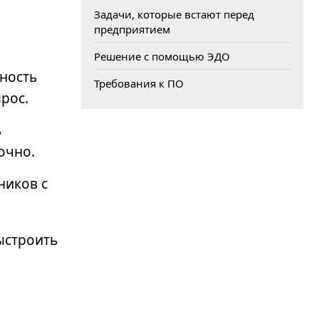
Задачи, которые встают перед
предприятием
Решение с помощью ЭДО
ность
Требования к ПО
прос.
ь
Как сформировать команду для
внедрения ERP: 8 шагов
бочно.
ников с
ыстроить