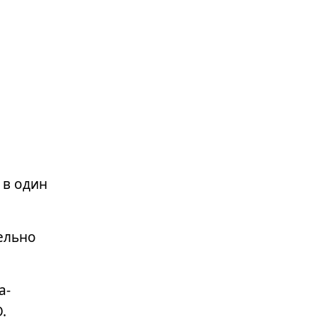
Dinord – на конференции
Электронный документооборот
2026
 в один
ельно
Лучшие практики внедрения ERP
для снижения рисков и затрат
а-
О.