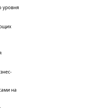
о уровня
яющих
я
знес-
сами на