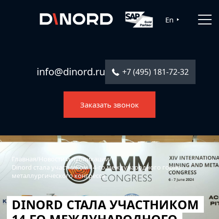
Главная
En
Услуги
Решения
info@dinord.ru
+7 (495) 181-72-32
Каталог ПО
Заказать звонок
Отрасли
О компании
Контакты
Главная
/
Новости и публикации
/
Dinord стала участником 14-го международного горно-
металлургического конгресса
DINORD СТАЛА УЧАСТНИКОМ