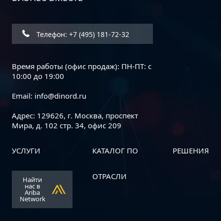
Дорожная карта информационной
безопасности бизнеса: пошаговое
руководство
Телефон: +7 (495) 181-72-32
Время работы (офис продаж): ПН-ПТ: с
10:00 до 19:00
Email:
info@dinord.ru
Адрес: 129626, г. Москва, проспект
Мира, д. 102 стр. 34, офис 209
УСЛУГИ
КАТАЛОГ ПО
РЕШЕНИЯ
Dinord и АО «Р7» объявляют о
начале стратегического
ОТРАСЛИ
Найти
партнерства
нас в
Ariba
Network