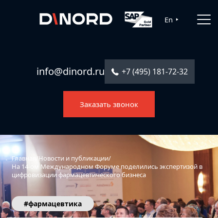
Главная
En
Услуги
Решения
info@dinord.ru
+7 (495) 181-72-32
Каталог ПО
Заказать звонок
Отрасли
О компании
Контакты
Главная
/
Новости и публикации
/
На 14-ом Международном Форуме поделились экспертизой в
цифровизации фармацевтического бизнеса
#фармацевтика