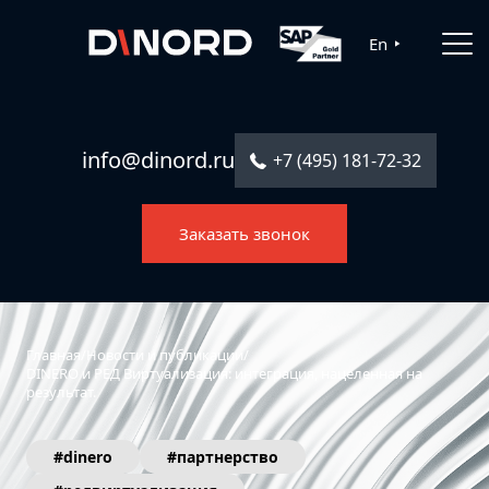
Главная
En
Услуги
Решения
info@dinord.ru
+7 (495) 181-72-32
Каталог ПО
Заказать звонок
Отрасли
О компании
Контакты
Главная
/
Новости и публикации
/
DINERO и РЕД Виртуализация: интеграция, нацеленная на
результат.
#dinero
#партнерство