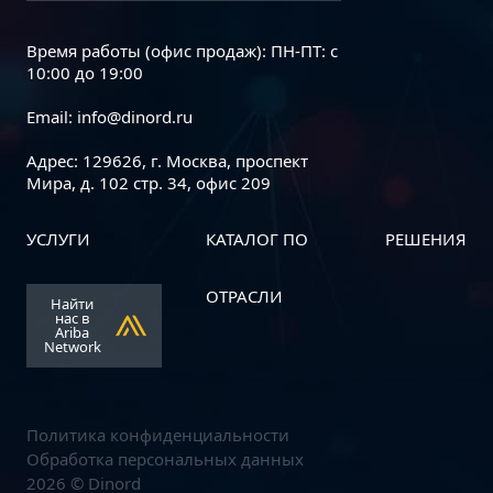
Время работы (офис продаж): ПН-ПТ: с
10:00 до 19:00
Email:
info@dinord.ru
Адрес: 129626, г. Москва, проспект
Мира, д. 102 стр. 34, офис 209
УСЛУГИ
КАТАЛОГ ПО
РЕШЕНИЯ
Dinord и АО «Р7» объявляют о
начале стратегического
ОТРАСЛИ
Найти
партнерства
нас в
Ariba
Network
Политика конфиденциальности
Обработка персональных данных
2026 © Dinord