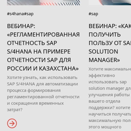
#s4hana
#sap
#sap
ВЕБИНАР:
ВЕБИНАР: «КА
«РЕГЛАМЕНТИРОВАННАЯ
ПОЛУЧИТЬ
ОТЧЕТНОСТЬ SAP
ПОЛЬЗУ ОТ SA
S/4HANA НА ПРИМЕРЕ
SOLUTION
ОТЧЕТНОСТИ SAP ДЛЯ
MANAGER»
РОССИИ И КАЗАХСТАНА»
Хотите максималь
эффективно
Хотите узнать, как использовать
использовать sap
SAP S/4HANA для автоматизации
solution manager дл
процесса формирования
улучшения работы
регламентированной отчетности
вашего отдела
и сокращения временных
поддержки? хотите
затрат?
научиться получат
максимальную поль
этого мощного