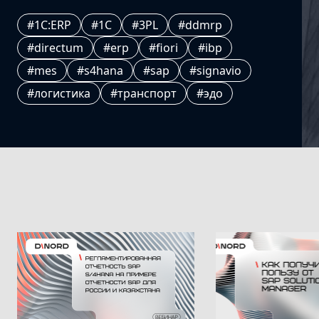
#1C:ERP
#1С
#3PL
#ddmrp
#directum
#erp
#fiori
#ibp
#mes
#s4hana
#sap
#signavio
#логистика
#транспорт
#эдо